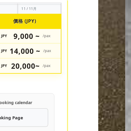
11 / 11月
價格 (JPY)
9,000 ~
JPY
/pax
14,000 ~
JPY
/pax
20,000~
JPY
/pax
ooking calendar
oking Page