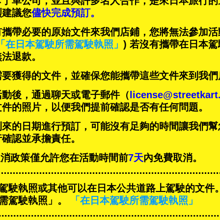
卡丁車公司，並且與
許多名人
合作，是來日本旅行的
烈建議您
儘快完成預訂。
有攜帶必要的原始文件來我們店鋪，您將無法參加活
「在日本駕駛所需駕駛執照」
) 若沒有攜帶在日本
無法退款。
需要獲得的文件，並確保您能攜帶這些文件來到我們
活動後，通過聊天或電子郵件（
license@streetkar
文件的照片，以便我們提前確認是否有任何問題。
到來的日期進行預訂，可能沒有足夠的時間讓我們幫
行確認並承擔責任。
T的取消政策僅允許您在活動時間前
7天
內免費取消。
駕駛執照或其他可以在日本公共道路上駕駛的文件
需駕駛執照」。
「在日本駕駛所需駕駛執照」